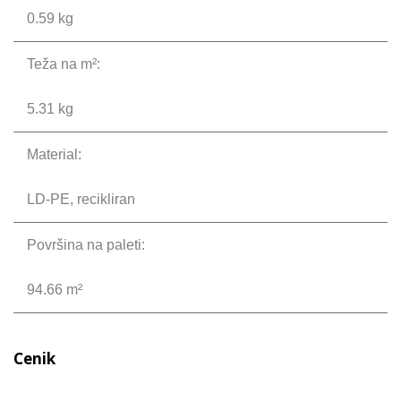
0.59 kg
Teža na m²:
5.31 kg
Material:
LD-PE, recikliran
Površina na paleti:
94.66 m²
Cenik