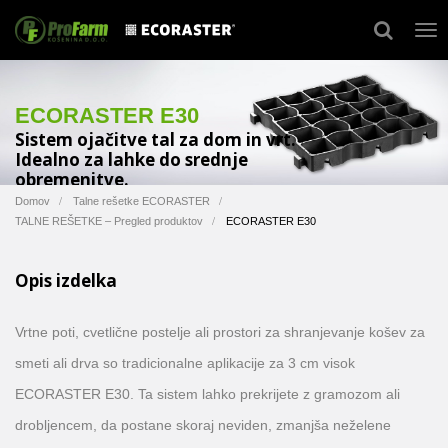
ECORASTER E30
Sistem ojačitve tal za dom in vrt.
Idealno za lahke do srednje
obremenitve.
Domov
Talne rešetke ECORASTER
TALNE REŠETKE – Pregled produktov
ECORASTER E30
Opis izdelka
Vrtne poti, cvetlične postelje ali prostori za shranjevanje košev za
smeti ali drva so tradicionalne aplikacije za 3 cm visok
ECORASTER E30. Ta sistem lahko prekrijete z gramozom ali
drobljencem, da postane skoraj neviden, zmanjša neželene